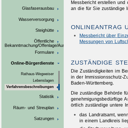
Messbericht erstellen und 
an die für Sie zuständige
Glasfaserausbau
Wasserversorgung
ONLINEANTRAG 
Steighütte
Messbericht über Einz
Messungen von Luftsch
Öffentliche
Bekanntmachung/Offenlage/Ausschreibungen
Formulare
ZUSTÄNDIGE STE
Online-Bürgerdienste
Die Zuständigkeiten im Be
Rathaus-Wegweiser
in der Immissionsschutz-Z
Lebenslagen
Baden-Württemberg.
Verfahrensbeschreibungen
Die zuständige Behörde fü
Statistik
genehmigungsbedürftige An
örtlich zuständige untere 
Räum- und Streuplan
das Landratsamt, wenn
Satzungen
in einem Landkreis lieg