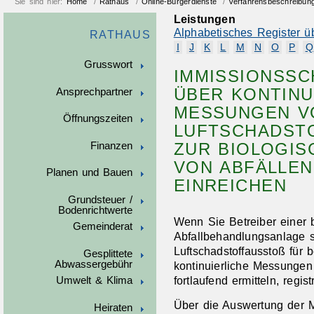
Sie sind hier:
Home
/
Rathaus
/
Online-Bürgerdienste
/
Verfahrensbeschreibun
Leistungen
Alphabetisches Register ü
RATHAUS
I
J
K
L
M
N
O
P
Q
Grusswort
IMMISSIONSSC
ÜBER KONTINU
Ansprechpartner
MESSUNGEN V
Öffnungszeiten
LUFTSCHADSTO
ZUR BIOLOGI
Finanzen
VON ABFÄLLEN
Planen und Bauen
EINREICHEN
Grundsteuer /
Bodenrichtwerte
Wenn Sie Betreiber einer 
Gemeinderat
Abfallbehandlungsanlage 
Luftschadstoffausstoß für 
Gesplittete
Abwassergebühr
kontinuierliche Messungen
fortlaufend ermitteln, regi
Umwelt & Klima
Über die Auswertung der
Heiraten