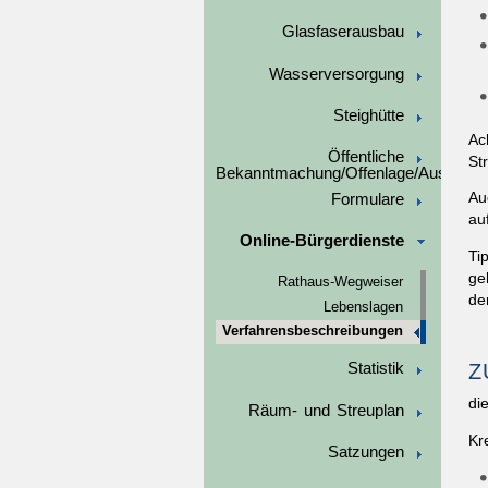
Glasfaserausbau
Wasserversorgung
Steighütte
Ac
Öffentliche
St
Bekanntmachung/Offenlage/Ausschre
Au
Formulare
au
Online-Bürgerdienste
Ti
ge
Rathaus-Wegweiser
de
Lebenslagen
Verfahrensbeschreibungen
Z
Statistik
di
Räum- und Streuplan
Kr
Satzungen