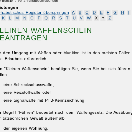
erdienste
/
Verfahrensbeschreibungen
istungen
phabetisches Register überspringen
A
B
C
D
E
F
G
H
I
K
L
M
N
O
P
Q
R
S
T
U
V
W
X
Y
Z
LEINEN WAFFENSCHEIN
EANTRAGEN
r den Umgang mit Waffen oder Munition ist in den meisten Fällen
ne Erlaubnis erforderlich.
n "Kleinen Waffenschein" benötigen Sie, wenn Sie bei sich führen
llen:
eine Schreckschusswaffe,
eine Reizstoffwaffe oder
eine Signalwaffe mit PTB-Kennzeichnung
r Begriff "Führen" bedeutet nach dem Waffengesetz: Die Ausübun
r tatsächlichen Gewalt außerhalb
der eigenen Wohnung,