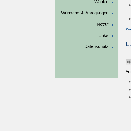
Wahlen
Wünsche & Anregungen
Notruf
St
Links
L
Datenschutz
Vo