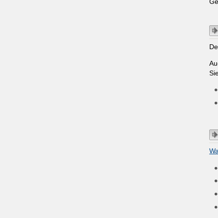
Ge
De
Au
Si
Wa