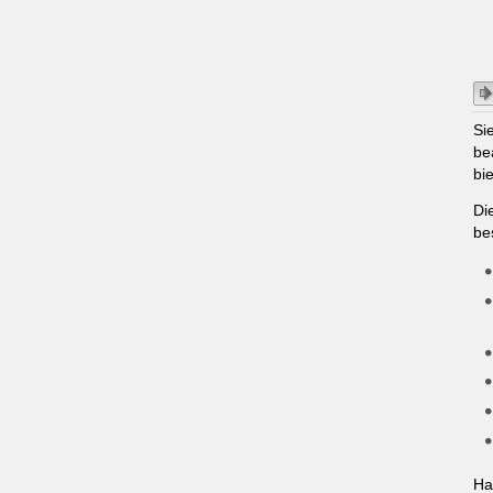
Si
be
bi
Di
be
Ha