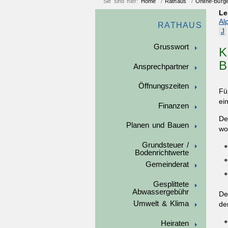
Sie sind hier:
Home
/
Rathaus
/
Online-Bürg
Le
Al
RATHAUS
J
Grusswort
K
B
Ansprechpartner
Öffnungszeiten
Fü
ei
Finanzen
De
Planen und Bauen
wo
Grundsteuer /
Bodenrichtwerte
Gemeinderat
Gesplittete
Abwassergebühr
De
Umwelt & Klima
de
Heiraten