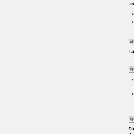
si
ke
Di