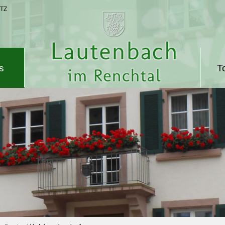
TZ
s
T