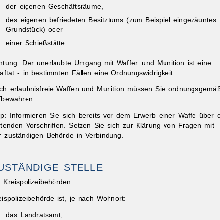
der eigenen Geschäftsräume,
des eigenen befriedeten Besitztums (zum Beispiel eingezäuntes
Grundstück) oder
einer Schießstätte.
htung:
Der unerlaubte Umgang mit Waffen und Munition ist eine
raftat - in bestimmten Fällen eine Ordnungswidrigkeit.
ibungen
ch erlaubnisfreie Waffen und Munition müssen Sie ordnungsgemä
fbewahren.
pp:
Informieren Sie sich bereits vor dem Erwerb einer Waffe über d
ltenden Vorschriften. Setzen Sie sich zur Klärung von Fragen mit
r zuständigen Behörde in Verbindung.
USTÄNDIGE STELLE
e Kreispolizeibehörden
eispolizeibehörde ist, je nach Wohnort:
das Landratsamt,