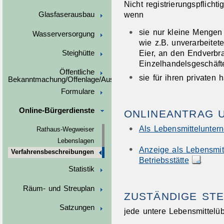
Nicht registrierungspflichti
wenn
Glasfaserausbau
sie nur kleine Mengen
Wasserversorgung
wie z.B. unverarbeite
Eier, an den Endverbr
Steighütte
Einzelhandelsgeschäf
Öffentliche
sie für ihren privaten
Bekanntmachung/Offenlage/Ausschreibungen
Formulare
Online-Bürgerdienste
ONLINEANTRAG 
Als Lebensmitteluntern
Rathaus-Wegweiser
Lebenslagen
Anzeige als Lebensmit
Verfahrensbeschreibungen
Betriebsstätte
Statistik
Räum- und Streuplan
ZUSTÄNDIGE STE
Satzungen
jede untere Lebensmittel