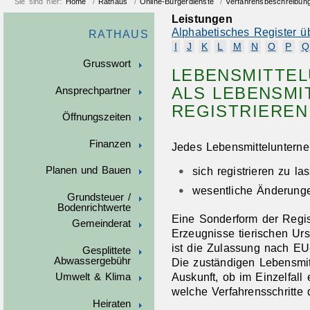
Sie sind hier:
Home
/
Rathaus
/
Online-Bürgerdienste
/
Verfahrensbeschreibun
Leistungen
Alphabetisches Register ü
RATHAUS
I
J
K
L
M
N
O
P
Q
Grusswort
LEBENSMITTE
ALS LEBENSM
Ansprechpartner
REGISTRIEREN
Öffnungszeiten
Finanzen
Jedes Lebensmittelunterne
sich registrieren zu l
Planen und Bauen
wesentliche Änderung
Grundsteuer /
Bodenrichtwerte
Eine Sonderform der Regis
Gemeinderat
Erzeugnisse tierischen Ur
ist die Zulassung nach EU
Gesplittete
Abwassergebühr
Die zuständigen Lebensmi
Auskunft, ob im Einzelfall 
Umwelt & Klima
welche Verfahrensschritte 
Heiraten