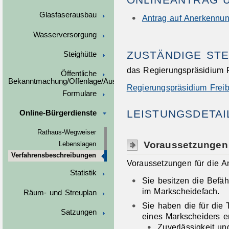
Glasfaserausbau
Antrag auf Anerkennun
Wasserversorgung
ZUSTÄNDIGE STE
Steighütte
das Regierungspräsidium 
Öffentliche
Bekanntmachung/Offenlage/Ausschreibungen
Regierungspräsidium Frei
Formulare
LEISTUNGSDETAI
Online-Bürgerdienste
Rathaus-Wegweiser
Voraussetzungen
Lebenslagen
Verfahrensbeschreibungen
Voraussetzungen für die A
Statistik
Sie besitzen die Befäh
im Markscheidefach.
Räum- und Streuplan
Sie haben die für die 
Satzungen
eines Markscheiders er
Zuverlässigkeit un