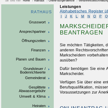
Sie sind hier:
Home
/
Rathaus
/
Online-Bürgerdienste
/
Verfahrensbeschreibun
Leistungen
Alphabetisches Register ü
RATHAUS
I
J
K
L
M
N
O
P
Q
Grusswort
MARKSCHEIDE
BEANTRAGEN
Ansprechpartner
Öffnungszeiten
Sie möchten Tätigkeiten,
anderen Rechtsvorschrifte
Finanzen
Markscheidern vorbehalten
Planen und Bauen
ausüben?
Dafür benötigen Sie eine 
Grundsteuer /
Bodenrichtwerte
Markscheider.
Gemeinderat
Verfügen Sie über eine en
Berufsqualifikation, müsse
Gesplittete
Abwassergebühr
Voraussetzungen zur Aner
Umwelt & Klima
Heiraten
ONLINEANTRAG 