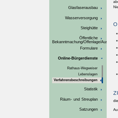
ab
Ni
Glasfaserausbau
Wasserversorgung
O
Steighütte
Öffentliche
Bekanntmachung/Offenlage/Ausschre
Formulare
Online-Bürgerdienste
Rathaus-Wegweiser
Lebenslagen
Verfahrensbeschreibungen
Statistik
Z
Räum- und Streuplan
di
Satzungen
Au