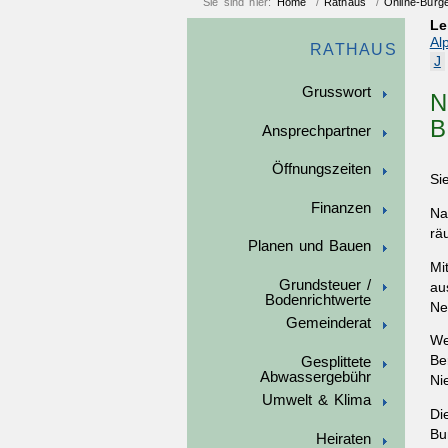
Sie sind hier:
Home
/
Rathaus
/
Online-Bürg
Le
Al
RATHAUS
J
Grusswort
N
B
Ansprechpartner
Öffnungszeiten
Si
Finanzen
Na
rä
Planen und Bauen
Mi
Grundsteuer /
au
Bodenrichtwerte
Ne
Gemeinderat
We
Be
Gesplittete
Abwassergebühr
Ni
Umwelt & Klima
Di
Bu
Heiraten