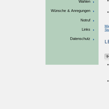
Wahlen
Wünsche & Anregungen
Notruf
Mi
Links
St
Datenschutz
L