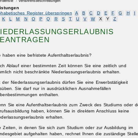
erdienste
/
Verfahrensbeschreibungen
istungen
phabetisches Register überspringen
A
B
C
D
E
F
G
H
I
K
L
M
N
O
P
Q
R
S
T
U
V
W
X
Y
Z
IEDERLASSUNGSERLAUBNIS
EANTRAGEN
e haben eine befristete Aufenthaltserlaubnis?
ch Ablauf einer bestimmten Zeit können Sie eine zeitlich und
umlich nicht beschränkte Niederlassungserlaubnis erhalten.
t der Niederlassungserlaubnis dürfen Sie eine Erwerbstätigkeit
süben. Sie darf nur in ausdrücklichen Ausnahmefällen
benbestimmungen enthalten
.
nn Sie eine Aufenthaltserlaubnis zum Zweck des Studiums oder d
rufsausbildung haben, können Sie in direktem Anschluss keine
ederlassungserlaubnis erhalten.
e Zeiten, in denen Sie sich zum Studium oder zur Ausbildung im
ndesgebiet aufgehalten haben, rechnet Ihnen die zuständige Stell