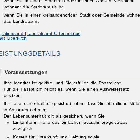
wenn Sie in einem Stadtkreis oder in einer Großen Kreisstadt
wohnen: die Stadtverwaltung
wenn Sie in einer kreisangehörigen Stadt oder Gemeinde wohne
das Landratsamt
grationsamt [Landratsamt Ortenaukreis]
adt Oberkirch
EISTUNGSDETAILS
Voraussetzungen
Ihre Identität ist geklärt, und Sie erfüllen die Passpflicht.
Für die Passpflicht reicht es, wen
n Sie einen Ausweisersatz
besitzen.
Ihr Lebensunterhalt ist gesichert, ohne dass Sie öffentliche Mitte
in Anspruch nehmen.
Der Lebensunterhalt gilt als gesichert, wenn Sie
Einkünfte in Höhe des einfachen Sozialhilferegelsa
tzes
zuzüglich
Kosten für Unterkunft und Heizung sowie