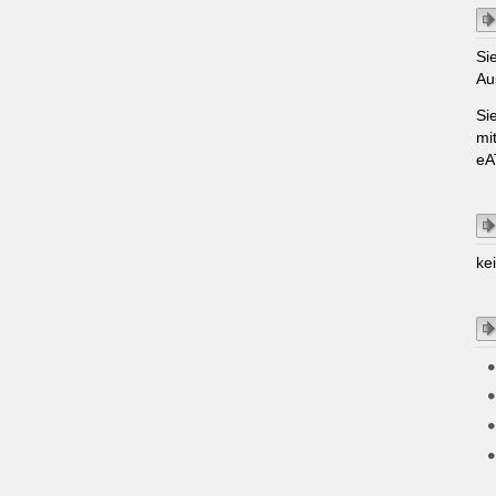
Si
Au
Si
mi
eA
ke