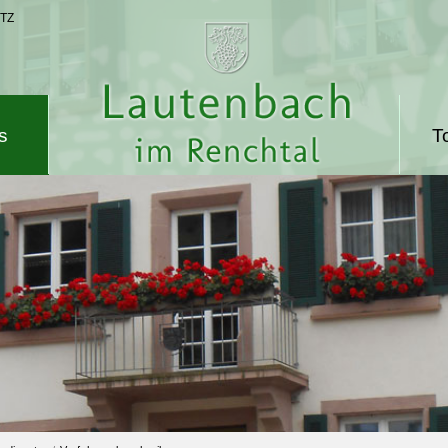
TZ
s
T