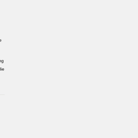
e
ng
ie