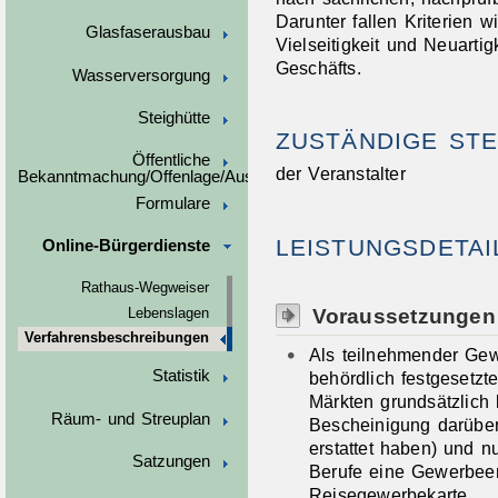
Darunter fallen Kriterien w
Glasfaserausbau
Vielseitigkeit und Neuarti
Geschäfts.
Wasserversorgung
Steighütte
ZUSTÄNDIGE STE
Öffentliche
der Veranstalter
Bekanntmachung/Offenlage/Ausschreibungen
Formulare
LEISTUNGSDETAI
Online-Bürgerdienste
Rathaus-Wegweiser
Voraussetzungen
Lebenslagen
Verfahrensbeschreibungen
Als teilnehmender Gew
Statistik
behördlich festgesetz
Märkten grundsätzlich
Räum- und Streuplan
Bescheinigung darübe
erstattet haben) und 
Satzungen
Berufe eine Gewerbeer
Reisegewerbekarte..