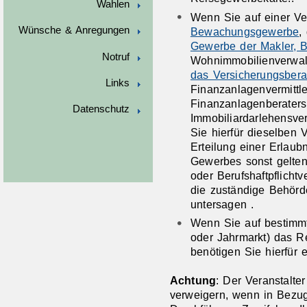
Wahlen
Wenn Sie auf einer Ve
Wünsche & Anregungen
Bewachungsgewerbe
,
Gewerbe der Makler, B
Notruf
Wohnimmobilienverwal
das Versicherungsber
Links
Finanzanlagenvermittle
Finanzanlagenberaters
Datenschutz
Immobiliardarlehensve
Sie hierfür dieselben 
Erteilung einer Erlaub
Gewerbes sonst gelte
oder Berufshaftpflicht
die zuständige Behörd
untersagen .
Wenn Sie auf bestimmt
oder Jahrmarkt) das 
benötigen Sie hierfür 
Achtung
: Der Veranstalte
verweigern, wenn in Bezug