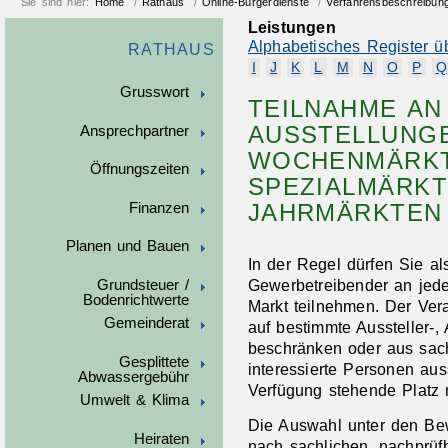
Sie sind hier:
Home
/
Rathaus
/
Online-Bürgerdienste
/
Verfahrensbeschreibun
Leistungen
Alphabetisches Register ü
RATHAUS
I
J
K
L
M
N
O
P
Q
Grusswort
TEILNAHME AN
AUSSTELLUNGE
Ansprechpartner
OCHENMÄRKTE
Öffnungszeiten
PEZIALMÄRKTE
AHRMÄRKTEN 
Finanzen
Planen und Bauen
In der Regel dürfen Sie a
Gewerbetreibender an jede
Grundsteuer /
Bodenrichtwerte
Markt teilnehmen. Der Vera
Gemeinderat
auf bestimmte Aussteller-
beschränken oder aus sach
Gesplittete
interessierte Personen aus
Abwassergebühr
Verfügung stehende Platz n
Umwelt & Klima
Die Auswahl unter den B
Heiraten
nach sachlichen, nachprüfb