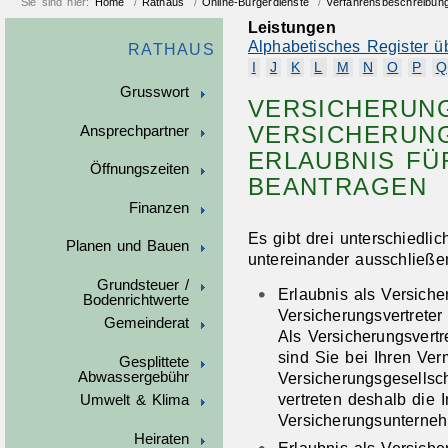
Sie sind hier:
Home
/
Rathaus
/
Online-Bürgerdienste
/
Verfahrensbeschreibun
Leistungen
Alphabetisches Register ü
RATHAUS
I
J
K
L
M
N
O
P
Q
Grusswort
VERSICHERUN
VERSICHERUN
Ansprechpartner
ERLAUBNIS FÜ
Öffnungszeiten
BEANTRAGEN
Finanzen
Es gibt drei unterschiedlic
Planen und Bauen
untereinander ausschließe
Grundsteuer /
Erlaubnis als Versiche
Bodenrichtwerte
Versicherungsvertreter
Gemeinderat
Als Versicherungsvertr
sind Sie bei Ihren Ver
Gesplittete
Abwassergebühr
Versicherungsgesellsc
vertreten deshalb die I
Umwelt & Klima
Versicherungsunterne
Heiraten
Erlaubnis als Versich