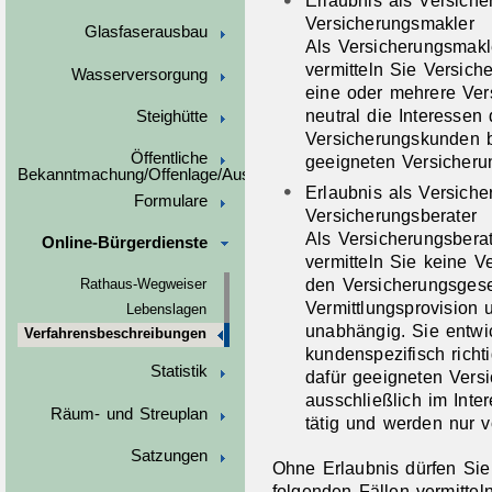
Versicherungsmakler
Glasfaserausbau
Als Versicherungsmakl
vermitteln Sie Versic
Wasserversorgung
eine oder mehrere Ver
neutral die Interesse
Steighütte
Versicherungskunden b
Öffentliche
geeigneten Versicherun
Bekanntmachung/Offenlage/Ausschreibungen
Erlaubnis als Versiche
Formulare
Versicherungsberater
Als Versicherungsberat
Online-Bürgerdienste
vermitteln Sie keine V
den Versicherungsgese
Rathaus-Wegweiser
Vermittlungsprovision
Lebenslagen
unabhängig. Sie entwi
Verfahrensbeschreibungen
kundenspezifisch rich
Statistik
dafür geeigneten Versi
ausschließlich im Int
Räum- und Streuplan
tätig und werden nur v
Satzungen
Ohne Erlaubnis dürfen Sie
folgenden Fällen vermitteln