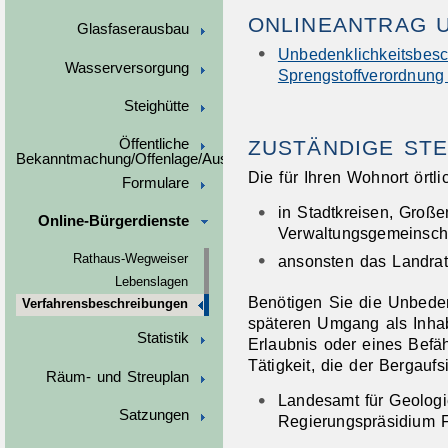
ONLINEANTRAG 
Glasfaserausbau
Unbedenklichkeitsbesc
Wasserversorgung
Sprengstoffverordnung
Steighütte
ZUSTÄNDIGE STE
Öffentliche
Bekanntmachung/Offenlage/Ausschreibungen
Die für Ihren Wohnort örtl
Formulare
in Stadtkreisen, Große
Online-Bürgerdienste
Verwaltungsgemeinscha
ansonsten das Landra
Rathaus-Wegweiser
Lebenslagen
Benötigen Sie die Unbeden
Verfahrensbeschreibungen
späteren Umgang als Inhabe
Statistik
Erlaubnis oder eines Bef
Tätigkeit, die der Bergaufsi
Räum- und Streuplan
Landesamt für Geologi
Satzungen
Regierungspräsidium F