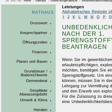
Sie sind hier:
Home
/
Rathaus
/
Online-Bürgerdienste
/
Verfahrensbeschreibun
Leistungen
Alphabetisches Register ü
RATHAUS
I
J
K
L
M
N
O
P
Q
Grusswort
UNBEDENKLICH
NACH DER 1.
Ansprechpartner
SPRENGSTOF
Öffnungszeiten
BEANTRAGEN
Finanzen
Wenn Sie im gewerblichen 
Planen und Bauen
erlaubnispflichtigen, expl
möchten, benötigen Sie e
Grundsteuer /
Bodenrichtwerte
Sprengstoffgesetz. Um ein
können, müssen Sie in der
Gemeinderat
Lehrgang zur Vermittlung
Gesplittete
und den Erwerb von explos
Abwassergebühr
Für die Zulassung zu die
Umwelt & Klima
eine Unbedenklichkeitsbes
Heiraten