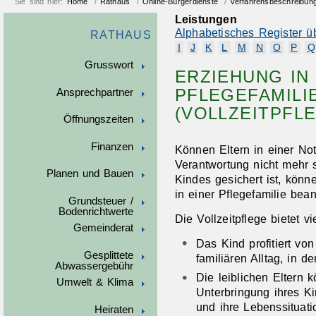
Sie sind hier:
Home
/
Rathaus
/
Online-Bürgerdienste
/
Verfahrensbeschreibun
Leistungen
Alphabetisches Register ü
RATHAUS
I
J
K
L
M
N
O
P
Q
Grusswort
ERZIEHUNG IN
PFLEGEFAMILI
Ansprechpartner
(VOLLZEITPFL
Öffnungszeiten
Finanzen
Können Eltern in einer Not-
Verantwortung nicht mehr
Planen und Bauen
Kindes gesichert ist, könn
in einer Pflegefamilie bean
Grundsteuer /
Bodenrichtwerte
Die Vollzeitpflege bietet vi
Gemeinderat
Das Kind profitiert vo
Gesplittete
familiären Alltag, in d
Abwassergebühr
Die leiblichen Eltern 
Umwelt & Klima
Unterbringung ihres Ki
und ihre Lebenssituati
Heiraten