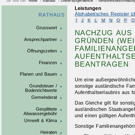
Sie sind hier:
Home
/
Rathaus
/
Online-Bürgerdienste
/
Verfahrensbeschreibun
Leistungen
Alphabetisches Register ü
RATHAUS
I
J
K
L
M
N
O
P
Q
Grusswort
NACHZUG AUS 
GRÜNDEN (WE
Ansprechpartner
FAMILIENANGE
Öffnungszeiten
AUFENTHALTS
BEANTRAGEN
Finanzen
Planen und Bauen
Um eine außergewöhnliche
sonstige ausländische Fa
Grundsteuer /
Bodenrichtwerte
Aufenthaltserlaubnis aus f
Gemeinderat
Das Gleiche gilt für sonst
ausländischen Staatsangeh
Gesplittete
Abwassergebühr
und einen gültigen Aufentha
Umwelt & Klima
Sonstige Familienangehöri
Heiraten