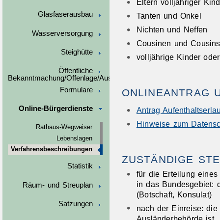
Eltern volljähriger Kin
Glasfaserausbau
Tanten und Onkel
Nichten und Neffen
Wasserversorgung
Cousinen und Cousin
Steighütte
volljährige Kinder ode
Öffentliche
Bekanntmachung/Offenlage/Ausschreibungen
Formulare
ONLINEANTRAG 
Online-Bürgerdienste
Antrag Aufenthaltserla
Hinweise zum Datensc
Rathaus-Wegweiser
Lebenslagen
Verfahrensbeschreibungen
ZUSTÄNDIGE STE
Statistik
für die Erteilung eine
in das Bundesgebiet: 
Räum- und Streuplan
(Botschaft, Konsulat)
Satzungen
nach der Einreise: di
Ausländerbehörde ist