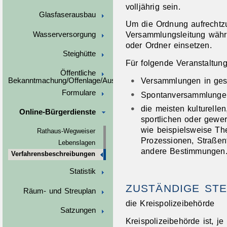
volljährig sein.
Glasfaserausbau
Um die Ordnung aufrechtzu
Versammlungsleitung wäh
Wasserversorgung
oder Ordner einsetzen.
Steighütte
Für folgende Veranstaltung
Öffentliche
Versammlungen in ge
Bekanntmachung/Offenlage/Ausschreibungen
Formulare
Spontanversammlunge
die meisten kulturellen
Online-Bürgerdienste
sportlichen oder gewer
wie beispielsweise Th
Rathaus-Wegweiser
Prozessionen, Straßenf
Lebenslagen
andere Bestimmungen
Verfahrensbeschreibungen
Statistik
ZUSTÄNDIGE STE
Räum- und Streuplan
die Kreispolizeibehörde
Satzungen
Kreispolizeibehörde ist, j