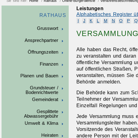
Sie sind hier:
Home
/
Rathaus
/
Online-Bürgerdienste
/
Verfahrensbeschreibun
Leistungen
Alphabetisches Register ü
RATHAUS
I
J
K
L
M
N
O
P
Q
Grusswort
VERSAMMLUNG
Ansprechpartner
Alle haben das Recht, öff
Öffnungszeiten
zu veranstalten und daran
öffentliche Versammlung u
Finanzen
auf öffentlichen Straßen,
veranstalten, müssen Sie d
Planen und Bauen
Behörde anmelden.
Grundsteuer /
Die Behörde kann zum Sch
Bodenrichtwerte
Teilnehmer der Versammlu
Gemeinderat
Einzelfall Regelungen und
Gesplittete
Jede Versammlung muss ei
Abwassergebühr
Versammlungsleiter haben
Umwelt & Klima
Vorsitzende des Veranstal
andere Person mit der Lei
Heiraten