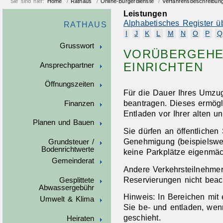
Sie sind hier:
Home
/
Rathaus
/
Online-Bürgerdienste
/
Verfahrensbeschreibun
Leistungen
Alphabetisches Register ü
RATHAUS
I
J
K
L
M
N
O
P
Q
Grusswort
VORÜBERGEHE
EINRICHTEN
Ansprechpartner
Öffnungszeiten
Für die Dauer Ihres Umzug
beantragen. Dieses ermög
Finanzen
Entladen vor Ihrer alten 
Planen und Bauen
Sie dürfen an öffentlichen
Genehmigung
(beispielswe
Grundsteuer /
Bodenrichtwerte
keine Parkplätze eigenmäch
Gemeinderat
Andere Verkehrsteilnehme
Reservierungen nicht beac
Gesplittete
Abwassergebühr
Hinweis:
In Bereichen mit 
Umwelt & Klima
Sie be- und entladen, we
geschieht.
Heiraten