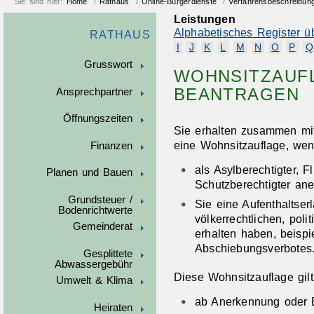
Sie sind hier:
Home
/
Rathaus
/
Online-Bürgerdienste
/
Verfahrensbeschreibun
Leistungen
Alphabetisches Register ü
RATHAUS
I
J
K
L
M
N
O
P
Q
Grusswort
WOHNSITZAUF
BEANTRAGEN
Ansprechpartner
Öffnungszeiten
Sie erhalten zusammen mit 
eine Wohnsitzauflage, we
Finanzen
als Asylberechtigter, F
Planen und Bauen
Schutzberechtigter an
Grundsteuer /
Sie eine Aufenthaltser
Bodenrichtwerte
völkerrechtlichen, pol
Gemeinderat
erhalten haben, beispi
Abschiebungsverbotes
Gesplittete
Abwassergebühr
Diese Wohnsitzauflage gilt
Umwelt & Klima
ab Anerkennung oder Er
Heiraten