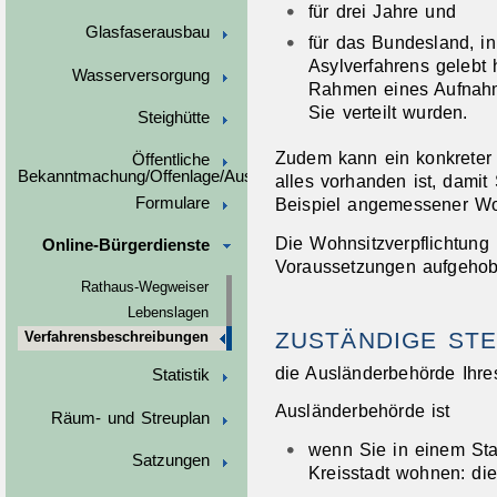
für drei Jahre und
Glasfaserausbau
für das Bundesland, i
Asylverfahrens gelebt
Wasserversorgung
Rahmen eines Aufnahm
Sie verteilt wurden.
Steighütte
Zudem kann ein konkreter
Öffentliche
Bekanntmachung/Offenlage/Ausschreibungen
alles vorhanden ist, damit
Formulare
Beispiel angemessener W
Die Wohnsitzverpflichtung
Online-Bürgerdienste
Voraussetzungen aufgeho
Rathaus-Wegweiser
Lebenslagen
ZUSTÄNDIGE STE
Verfahrensbeschreibungen
die Ausländerbehörde Ihre
Statistik
Ausländerbehörde ist
Räum- und Streuplan
wenn Sie in einem Sta
Satzungen
Kreisstadt wohnen: di