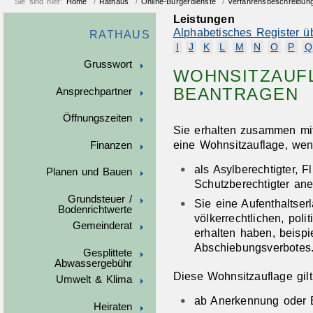
Sie sind hier:
Home
/
Rathaus
/
Online-Bürgerdienste
/
Verfahrensbeschreibun
Leistungen
Alphabetisches Register ü
RATHAUS
I
J
K
L
M
N
O
P
Q
Grusswort
WOHNSITZAUF
BEANTRAGEN
Ansprechpartner
Öffnungszeiten
Sie erhalten zusammen mit 
eine Wohnsitzauflage, we
Finanzen
als Asylberechtigter, F
Planen und Bauen
Schutzberechtigter an
Grundsteuer /
Sie eine Aufenthaltser
Bodenrichtwerte
völkerrechtlichen, pol
Gemeinderat
erhalten haben, beispi
Abschiebungsverbotes
Gesplittete
Abwassergebühr
Diese Wohnsitzauflage gilt
Umwelt & Klima
ab Anerkennung oder Er
Heiraten