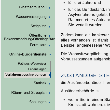
für drei Jahre und
Glasfaserausbau
für das Bundesland, i
Asylverfahrens gelebt
Wasserversorgung
Rahmen eines Aufnahm
Sie verteilt wurden.
Steighütte
Zudem kann ein konkreter
Öffentliche
Bekanntmachung/Offenlage/Ausschreibungen
alles vorhanden ist, damit
Formulare
Beispiel angemessener W
Die Wohnsitzverpflichtung
Online-Bürgerdienste
Voraussetzungen aufgeho
Rathaus-Wegweiser
Lebenslagen
ZUSTÄNDIGE STE
Verfahrensbeschreibungen
die Ausländerbehörde Ihre
Statistik
Ausländerbehörde ist
Räum- und Streuplan
wenn Sie in einem Sta
Satzungen
Kreisstadt wohnen: di