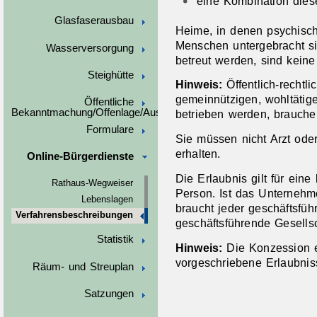
eine Kombination diese
Glasfaserausbau
Heime, in denen psychisch 
Menschen untergebracht sin
Wasserversorgung
betreut werden, sind keine
Steighütte
Hinweis:
Öffentlich-rechtl
gemeinnützigen, wohltä
tig
Öffentliche
Bekanntmachung/Offenlage/Ausschreibungen
betrieben werden, brauche
Formulare
Sie müssen nicht Arzt oder
erhalten.
Online-Bürgerdienste
Die Erlaubnis gilt für eine
Rathaus-Wegweiser
Person. Ist das Unternehm
Lebenslagen
braucht jeder geschäftsfüh
Verfahrensbeschreibungen
geschäftsführende Gesellsc
Statistik
Hinweis:
Die Konzession e
vorgeschriebene Erlaubni
Räum- und Streuplan
Satzungen