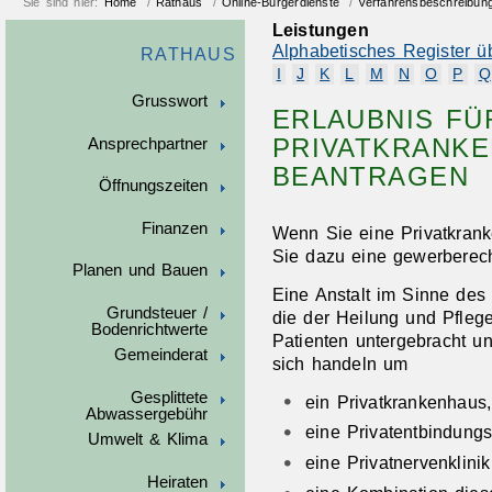
Sie sind hier:
Home
/
Rathaus
/
Online-Bürgerdienste
/
Verfahrensbeschreibun
Leistungen
Alphabetisches Register ü
RATHAUS
I
J
K
L
M
N
O
P
Q
Grusswort
ERLAUBNIS FÜ
PRIVATKRANKE
Ansprechpartner
BEANTRAGEN
Öffnungszeiten
Finanzen
Wenn Sie eine Privatkrank
Sie dazu eine gewerberech
Planen und Bauen
Eine Anstalt im Sinne des 
Grundsteuer /
die der Heilung und Pflege
Bodenrichtwerte
Patienten untergebracht u
Gemeinderat
sich handeln um
Gesplittete
ein Privatkrankenhaus,
Abwassergebühr
eine Privatentbindungs
Umwelt & Klima
eine Privatnervenklini
Heiraten