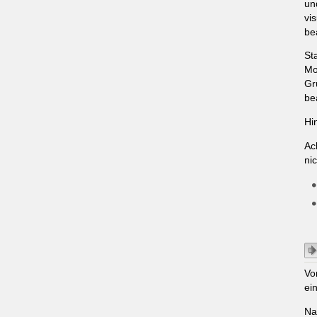
un
vi
be
St
Mo
Gr
be
Hi
Ac
ni
Vo
ei
Na