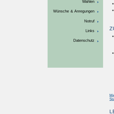
Wahlen
Wünsche & Anregungen
Notruf
Z
Links
Datenschutz
Mi
St
L