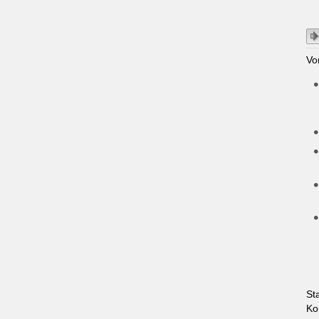
Vo
St
Ko