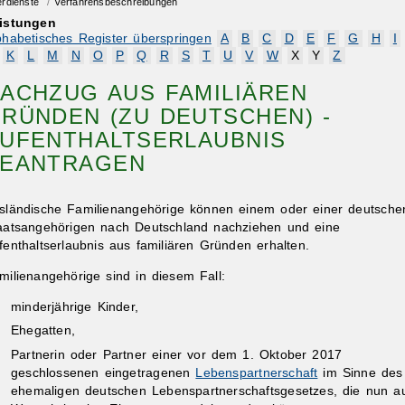
erdienste
/
Verfahrensbeschreibungen
istungen
phabetisches Register überspringen
A
B
C
D
E
F
G
H
I
K
L
M
N
O
P
Q
R
S
T
U
V
W
X
Y
Z
ACHZUG AUS FAMILIÄREN
RÜNDEN (ZU DEUTSCHEN) -
UFENTHALTSERLAUBNIS
EANTRAGEN
sländische Familienangehörige können einem oder einer deutsche
aatsangehörigen nach Deutschland nachziehen und eine
fenthaltserlaubnis aus familiären Gründen erhalten.
milienangehörige sind in diesem Fall:
minderjährige Kinder,
Ehegatten,
Partnerin oder Partner einer vor dem 1. Oktober 2017
geschlossenen eingetragenen
Lebenspartnerschaft
im Sinne des
ehemaligen deutschen Lebenspartnerschaftsgesetzes, die nun a