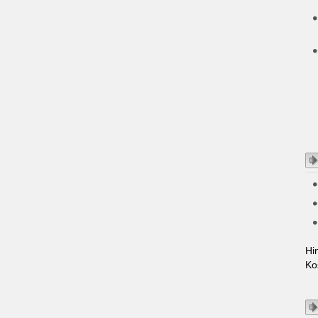
Hi
Ko