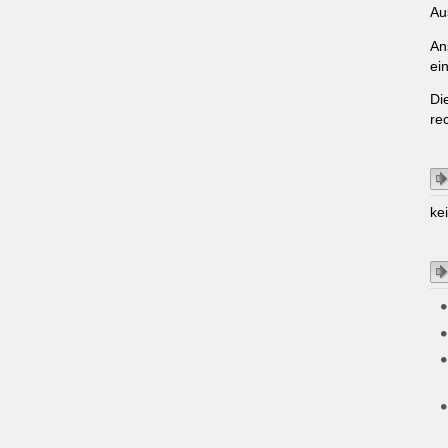
Au
An
ei
Di
re
ke