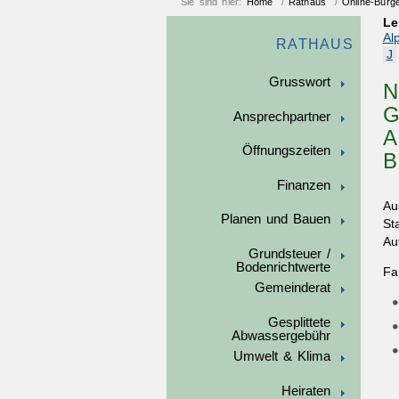
Sie sind hier:
Home
/
Rathaus
/
Online-Bürg
Le
Al
RATHAUS
J
Grusswort
N
G
Ansprechpartner
A
Öffnungszeiten
B
Finanzen
Au
Planen und Bauen
St
Au
Grundsteuer /
Bodenrichtwerte
Fa
Gemeinderat
Gesplittete
Abwassergebühr
Umwelt & Klima
Heiraten