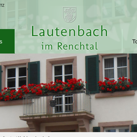
TZ
s
T