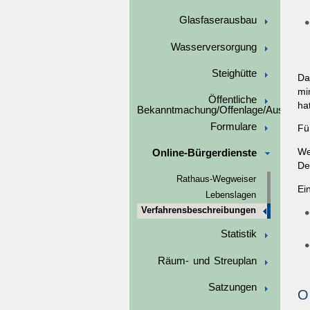
Glasfaserausbau
Wasserversorgung
Steighütte
Da
mi
Öffentliche
ha
Bekanntmachung/Offenlage/Ausschre
Formulare
Fü
We
Online-Bürgerdienste
De
Rathaus-Wegweiser
Ei
Lebenslagen
Verfahrensbeschreibungen
Statistik
Räum- und Streuplan
Satzungen
O