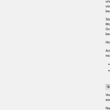
un
vi
be
St
Mo
Gr
be
Hi
Ac
ni
Vo
ei
Na