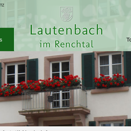
TZ
s
T