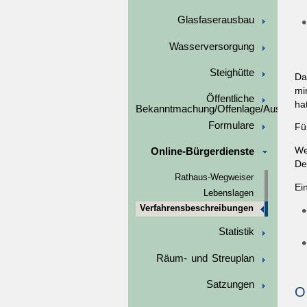
Glasfaserausbau
Wasserversorgung
Steighütte
Da
mi
Öffentliche
ha
Bekanntmachung/Offenlage/Ausschre
Formulare
Fü
We
Online-Bürgerdienste
De
Rathaus-Wegweiser
Ei
Lebenslagen
Verfahrensbeschreibungen
Statistik
Räum- und Streuplan
Satzungen
O