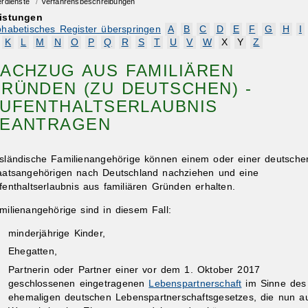
erdienste
/
Verfahrensbeschreibungen
istungen
phabetisches Register überspringen
A
B
C
D
E
F
G
H
I
K
L
M
N
O
P
Q
R
S
T
U
V
W
X
Y
Z
ACHZUG AUS FAMILIÄREN
RÜNDEN (ZU DEUTSCHEN) -
UFENTHALTSERLAUBNIS
EANTRAGEN
sländische Familienangehörige können einem oder einer deutsche
aatsangehörigen nach Deutschland nachziehen und eine
fenthaltserlaubnis aus familiären Gründen erhalten.
milienangehörige sind in diesem Fall:
minderjährige Kinder,
Ehegatten,
Partnerin oder Partner einer vor dem 1. Oktober 2017
geschlossenen eingetragenen
Lebenspartnerschaft
im Sinne des
ehemaligen deutschen Lebenspartnerschaftsgesetzes, die nun a