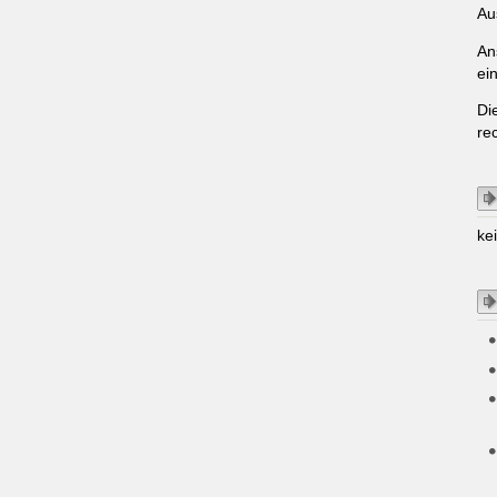
Au
An
ei
Di
re
ke