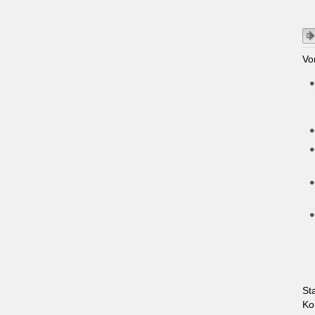
Vo
St
Ko