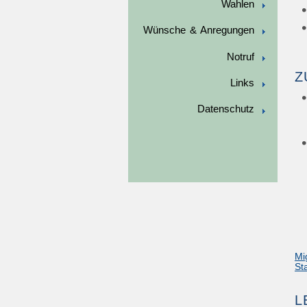
Wahlen
Wünsche & Anregungen
Notruf
Z
Links
Datenschutz
Mi
St
L