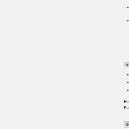
Hi
Ko