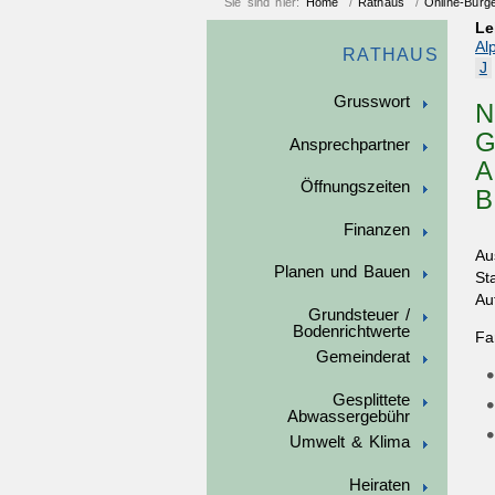
Sie sind hier:
Home
/
Rathaus
/
Online-Bürg
Le
Al
RATHAUS
J
Grusswort
N
G
Ansprechpartner
A
Öffnungszeiten
B
Finanzen
Au
Planen und Bauen
St
Au
Grundsteuer /
Bodenrichtwerte
Fa
Gemeinderat
Gesplittete
Abwassergebühr
Umwelt & Klima
Heiraten