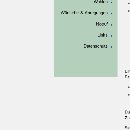
Wahlen
Wünsche & Anregungen
Notruf
Links
Datenschutz
Ei
Fa
Du
Zu
Si