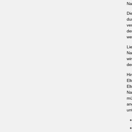
Na
Di
du
ve
de
we
Li
Na
wi
de
Hi
El
Elt
Na
mü
an
un