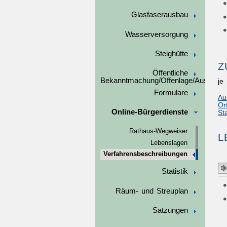
Glasfaserausbau
Wasserversorgung
Steighütte
Z
Öffentliche
Bekanntmachung/Offenlage/Ausschre
je
Formulare
Au
Or
Online-Bürgerdienste
St
Rathaus-Wegweiser
L
Lebenslagen
Verfahrensbeschreibungen
Statistik
Räum- und Streuplan
Satzungen