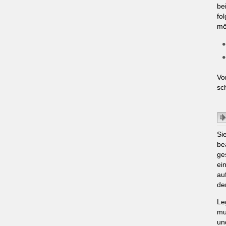
be
fo
mö
Vo
sc
Si
be
ge
ei
au
de
Le
mu
un