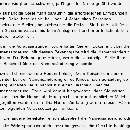
mens wiegt umso schwerer, je länger der Name geführt wurde.
e zuständige Stelle führt daraufhin die erforderlichen Ermittlungen
rch. Dabei beteiligt sie bei über 14 Jahre alten Personen
rschiedene Stellen, beispielsweise die Polizei. Sie holt Auskünfte a
m Schuldnerverzeichnis beim Amtsgericht und erforderlichenfalls v
iteren Stellen ein.
egen die Voraussetzungen vor, erhalten Sie ein Dokument über die
mensänderung. Mit dessen Bekanntgabe wird die Namensänderun
rksam. Die Bekanntgabe erfolgt, wenn die zuständige Stelle Ihnen
n Bescheid über die Namensänderung zusendet.
nweis: Ist eine weitere Person beteiligt
(zum Beispiel der andere
ternteil bei der Namensänderung eines Kindes nach Scheidung der
ern),
erhalten Sie zunächst nur einen Bescheid über die
mensänderung. Darin wird darauf hingewiesen, dass Sie warten
ssen, bis die Namensänderung nicht mehr mit rechtlichen Mitteln
gegriffen werden kann.
Die Namensänderung wird in diesen Fälle
ter folgenden Voraussetzungen wirksam:
Die andere beteiligte Person akzeptiert die Namensänderung od
die Widerspruchsbehörde beziehungsweise die Gerichte bestätig