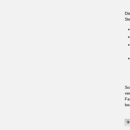
Di
St
So
ve
Fa
be