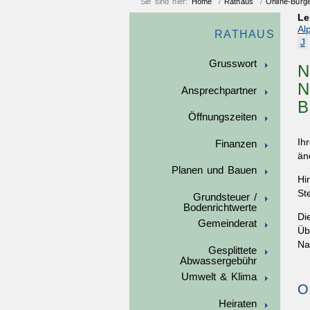
Sie sind hier:
Home
/
Rathaus
/
Online-Bürg
Le
Al
RATHAUS
J
Grusswort
N
N
Ansprechpartner
B
Öffnungszeiten
Ih
Finanzen
än
Planen und Bauen
Hi
St
Grundsteuer /
Bodenrichtwerte
Di
Gemeinderat
Üb
Na
Gesplittete
Abwassergebühr
Umwelt & Klima
O
Heiraten