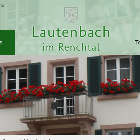
TZ
s
T