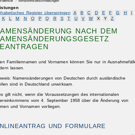
erdienste
/
Verfahrensbeschreibungen
istungen
phabetisches Register überspringen
A
B
C
D
E
F
G
H
I
K
L
M
N
O
P
Q
R
S
T
U
V
W
X
Y
Z
AMENSÄNDERUNG NACH DEM
AMENSÄNDERUNGSGESETZ
EANTRAGEN
ren Familiennamen und Vornamen können Sie nur in Ausnahmefäll
dern lassen.
nweis:
Namensänderungen von Deutschen durch ausländische
ellen sind in Deutschland unwirksam.
es gilt nicht, wenn die Voraussetzungen des internationalen
ereinkommens vom 4. September 1958 über die Änderung von
men und Vornamen vorliegen.
NLINEANTRAG UND FORMULARE