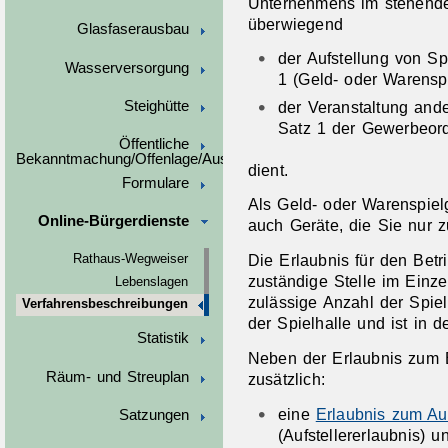
Unternehmens im stehende
überwiegend
Glasfaserausbau
der Aufstellung von Sp
Wasserversorgung
1 (Geld- oder Warenspi
Steighütte
der Veranstaltung and
Satz 1 der Gewerbeor
Öffentliche
Bekanntmachung/Offenlage/Ausschreibungen
dient.
Formulare
Als Geld- oder Warenspiel
Online-Bürgerdienste
auch Geräte, die Sie nur 
Die Erlaubnis für den Betr
Rathaus-Wegweiser
zuständige Stelle im Einze
Lebenslagen
zulässige Anzahl der Spiel
Verfahrensbeschreibungen
der Spielhalle und ist in d
Statistik
Neben der Erlaubnis zum B
Räum- und Streuplan
zusätzlich:
eine
Erlaubnis zum Auf
Satzungen
(Aufstellererlaubnis) u