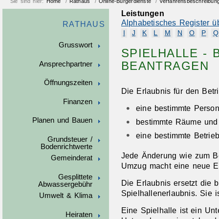
Sie sind hier:
Home
/
Rathaus
/
Online-Bürgerdienste
/
Verfahrensbeschreibun
Leistungen
Alphabetisches Register ü
RATHAUS
I
J
K
L
M
N
O
P
Q
Grusswort
SPIELHALLE -
BEANTRAGEN
Ansprechpartner
Öffnungszeiten
Die Erlaubnis für den Betr
Finanzen
eine bestimmte Person
Planen und Bauen
bestimmte Räume und
eine bestimmte Betrieb
Grundsteuer /
Bodenrichtwerte
Jede Änderung wie zum Be
Gemeinderat
Umzug macht eine neue Erl
Gesplittete
Die Erlaubnis ersetzt die b
Abwassergebühr
Spielhallenerlaubnis. Sie i
Umwelt & Klima
Eine Spielhalle ist ein Un
Heiraten