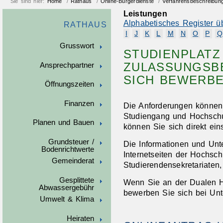
Sie sind hier:
Home
/
Rathaus
/
Online-Bürgerdienste
/
Verfahrensbeschreibun
Leistungen
Alphabetisches Register ü
RATHAUS
I
J
K
L
M
N
O
P
Q
Grusswort
STUDIENPLATZ
ZULASSUNGSB
Ansprechpartner
SICH BEWERBE
Öffnungszeiten
Finanzen
Die Anforderungen können
Studiengang und Hochschu
Planen und Bauen
können Sie sich direkt ein
Grundsteuer /
Die Informationen und Unt
Bodenrichtwerte
Internetseiten der Hochsch
Gemeinderat
Studierendensekretariaten
Gesplittete
Wenn Sie an der Dualen H
Abwassergebühr
bewerben Sie sich bei Unt
Umwelt & Klima
Heiraten