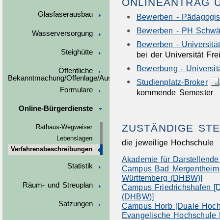
ONLINEANTRAG 
Glasfaserausbau
Bewerben - Pädagogis
Bewerben - PH Schw
Wasserversorgung
Bewerben - Universität
Steighütte
bei der Universität Fre
Bewerbung - Universit
Öffentliche
Bekanntmachung/Offenlage/Ausschreibungen
Studienplatz-Broker
Formulare
kommende Semester
Online-Bürgerdienste
ZUSTÄNDIGE STE
Rathaus-Wegweiser
Lebenslagen
die jeweilige Hochschule
Verfahrensbeschreibungen
Akademie für Darstellen
Statistik
Campus Bad Mergentheim 
Württemberg (DHBW)]
Räum- und Streuplan
Campus Friedrichshafen [
(DHBW)]
Satzungen
Campus Horb [Duale Hoch
Evangelische Hochschule